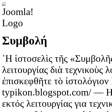
Συμβολή
῾Η ἱστοσελὶς τῆς «Συμβολῆ
λειτουργίας διὰ τεχνικοὺς 
ἐπισκεφθῆτε τὸ ἱστολόγιον h
typikon.blogspot.com/ — Η
εκτός λειτουργίας για τεχν