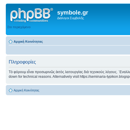
symbole.gr
Διάλογοι Συμβολῆς
Στο περιεχόμενο
Αρχική Κοινότητας
Πληροφορίες
Τὸ φόρουμ εἶναι προσωρινῶς ἐκτὸς λειτουργίας διὰ τεχνικοὺς λόγους. ᾿Εναλλα
down for technical reasons. Alternatively visit https://seminaria-typikon.blogs
Αρχική Κοινότητας