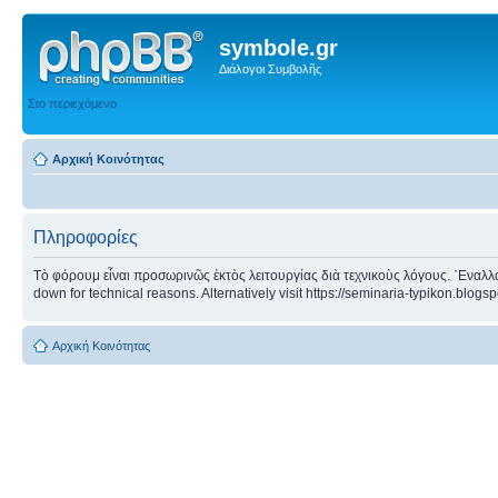
symbole.gr
Διάλογοι Συμβολῆς
Στο περιεχόμενο
Αρχική Κοινότητας
Πληροφορίες
Τὸ φόρουμ εἶναι προσωρινῶς ἐκτὸς λειτουργίας διὰ τεχνικοὺς λόγους. ᾿Εναλλα
down for technical reasons. Alternatively visit https://seminaria-typikon.blogs
Αρχική Κοινότητας