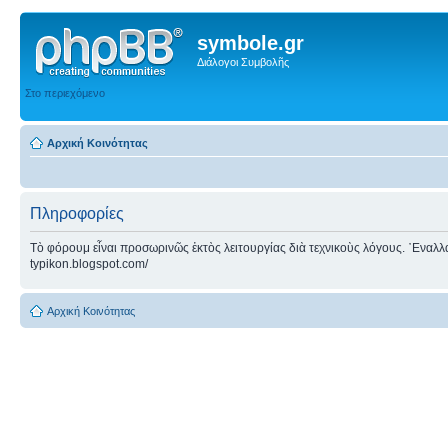
symbole.gr
Διάλογοι Συμβολῆς
Στο περιεχόμενο
Αρχική Κοινότητας
Πληροφορίες
Τὸ φόρουμ εἶναι προσωρινῶς ἐκτὸς λειτουργίας διὰ τεχνικοὺς λόγους. ᾿Εναλλακτ
typikon.blogspot.com/
Αρχική Κοινότητας