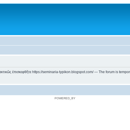
ικῶς ἐπισκεφθῆτε https://seminaria-typikon.blogspot.com/ — The forum is temporarily
POWERED_BY