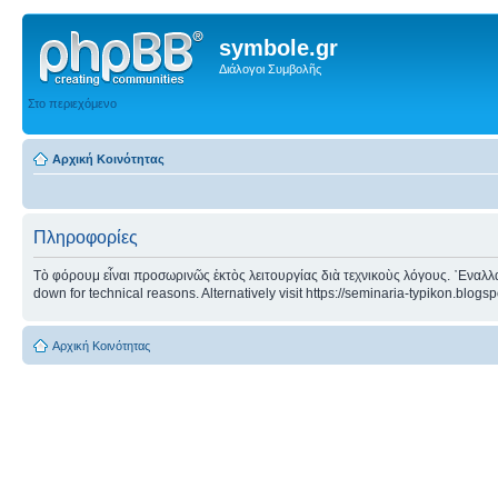
symbole.gr
Διάλογοι Συμβολῆς
Στο περιεχόμενο
Αρχική Κοινότητας
Πληροφορίες
Τὸ φόρουμ εἶναι προσωρινῶς ἐκτὸς λειτουργίας διὰ τεχνικοὺς λόγους. ᾿Εναλλα
down for technical reasons. Alternatively visit https://seminaria-typikon.blogs
Αρχική Κοινότητας