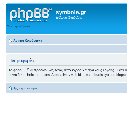
symbole.gr
Διάλογοι Συμβολῆς
Στο περιεχόμενο
Αρχική Κοινότητας
Πληροφορίες
Τὸ φόρουμ εἶναι προσωρινῶς ἐκτὸς λειτουργίας διὰ τεχνικοὺς λόγους. ᾿Εναλλα
down for technical reasons. Alternatively visit https://seminaria-typikon.blogs
Αρχική Κοινότητας