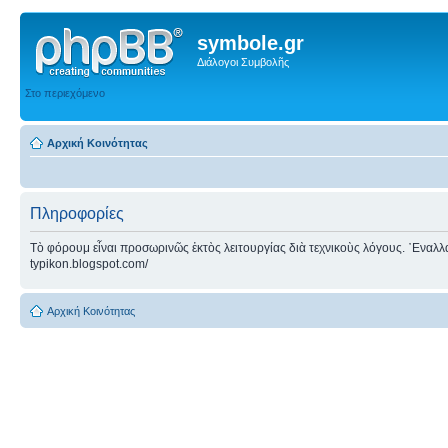
symbole.gr
Διάλογοι Συμβολῆς
Στο περιεχόμενο
Αρχική Κοινότητας
Πληροφορίες
Τὸ φόρουμ εἶναι προσωρινῶς ἐκτὸς λειτουργίας διὰ τεχνικοὺς λόγους. ᾿Εναλλακτ
typikon.blogspot.com/
Αρχική Κοινότητας