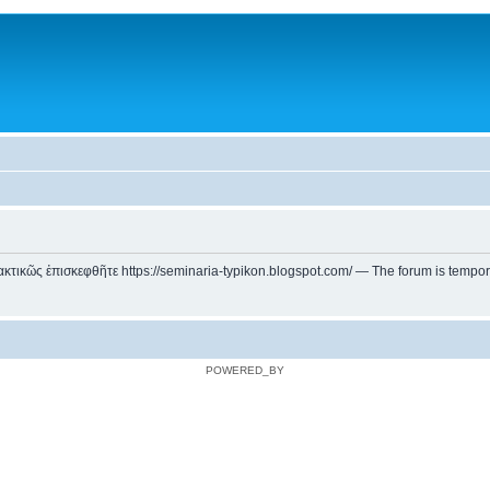
ικῶς ἐπισκεφθῆτε https://seminaria-typikon.blogspot.com/ — The forum is temporarily
POWERED_BY