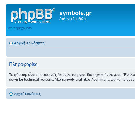
symbole.gr
Διάλογοι Συμβολῆς
Στο περιεχόμενο
Αρχική Κοινότητας
Πληροφορίες
Τὸ φόρουμ εἶναι προσωρινῶς ἐκτὸς λειτουργίας διὰ τεχνικοὺς λόγους. ᾿Εναλλα
down for technical reasons. Alternatively visit https://seminaria-typikon.blogs
Αρχική Κοινότητας