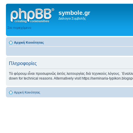
symbole.gr
Διάλογοι Συμβολῆς
Στο περιεχόμενο
Αρχική Κοινότητας
Πληροφορίες
Τὸ φόρουμ εἶναι προσωρινῶς ἐκτὸς λειτουργίας διὰ τεχνικοὺς λόγους. ᾿Εναλλα
down for technical reasons. Alternatively visit https://seminaria-typikon.blogs
Αρχική Κοινότητας