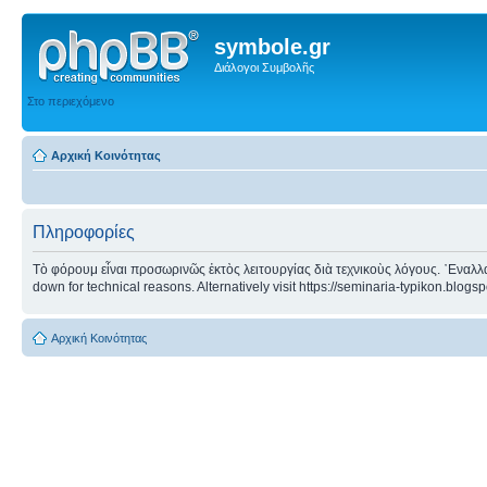
symbole.gr
Διάλογοι Συμβολῆς
Στο περιεχόμενο
Αρχική Κοινότητας
Πληροφορίες
Τὸ φόρουμ εἶναι προσωρινῶς ἐκτὸς λειτουργίας διὰ τεχνικοὺς λόγους. ᾿Εναλλα
down for technical reasons. Alternatively visit https://seminaria-typikon.blogs
Αρχική Κοινότητας