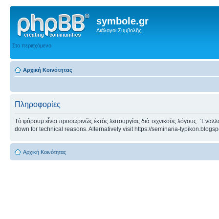
symbole.gr
Διάλογοι Συμβολῆς
Στο περιεχόμενο
Αρχική Κοινότητας
Πληροφορίες
Τὸ φόρουμ εἶναι προσωρινῶς ἐκτὸς λειτουργίας διὰ τεχνικοὺς λόγους. ᾿Εναλλα
down for technical reasons. Alternatively visit https://seminaria-typikon.blogs
Αρχική Κοινότητας