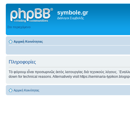
symbole.gr
Διάλογοι Συμβολῆς
Στο περιεχόμενο
Αρχική Κοινότητας
Πληροφορίες
Τὸ φόρουμ εἶναι προσωρινῶς ἐκτὸς λειτουργίας διὰ τεχνικοὺς λόγους. ᾿Εναλλα
down for technical reasons. Alternatively visit https://seminaria-typikon.blogs
Αρχική Κοινότητας