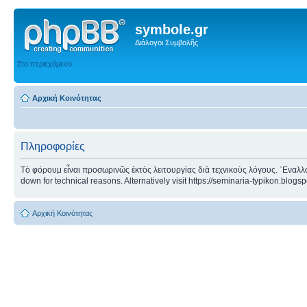
symbole.gr
Διάλογοι Συμβολῆς
Στο περιεχόμενο
Αρχική Κοινότητας
Πληροφορίες
Τὸ φόρουμ εἶναι προσωρινῶς ἐκτὸς λειτουργίας διὰ τεχνικοὺς λόγους. ᾿Εναλλα
down for technical reasons. Alternatively visit https://seminaria-typikon.blogs
Αρχική Κοινότητας