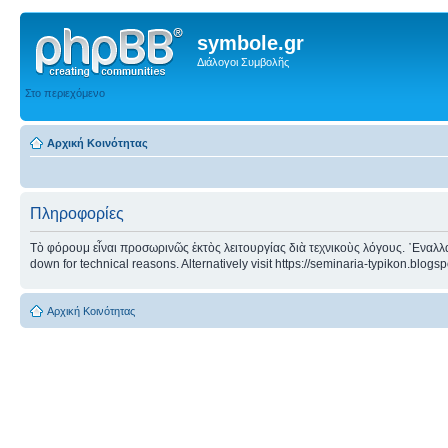
symbole.gr
Διάλογοι Συμβολῆς
Στο περιεχόμενο
Αρχική Κοινότητας
Πληροφορίες
Τὸ φόρουμ εἶναι προσωρινῶς ἐκτὸς λειτουργίας διὰ τεχνικοὺς λόγους. ᾿Εναλλα
down for technical reasons. Alternatively visit https://seminaria-typikon.blogs
Αρχική Κοινότητας