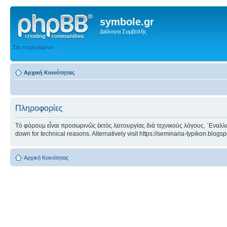
symbole.gr
Διάλογοι Συμβολῆς
Στο περιεχόμενο
Αρχική Κοινότητας
Πληροφορίες
Τὸ φόρουμ εἶναι προσωρινῶς ἐκτὸς λειτουργίας διὰ τεχνικοὺς λόγους. ᾿Εναλλα
down for technical reasons. Alternatively visit https://seminaria-typikon.blogs
Αρχική Κοινότητας