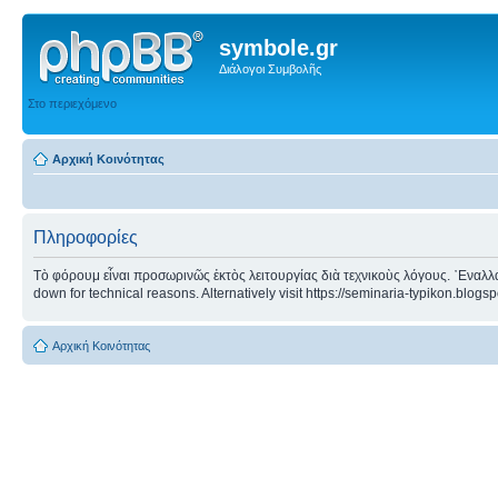
symbole.gr
Διάλογοι Συμβολῆς
Στο περιεχόμενο
Αρχική Κοινότητας
Πληροφορίες
Τὸ φόρουμ εἶναι προσωρινῶς ἐκτὸς λειτουργίας διὰ τεχνικοὺς λόγους. ᾿Εναλλα
down for technical reasons. Alternatively visit https://seminaria-typikon.blogs
Αρχική Κοινότητας