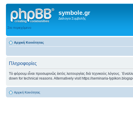
symbole.gr
Διάλογοι Συμβολῆς
Στο περιεχόμενο
Αρχική Κοινότητας
Πληροφορίες
Τὸ φόρουμ εἶναι προσωρινῶς ἐκτὸς λειτουργίας διὰ τεχνικοὺς λόγους. ᾿Εναλλα
down for technical reasons. Alternatively visit https://seminaria-typikon.blogs
Αρχική Κοινότητας