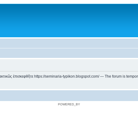
ικῶς ἐπισκεφθῆτε https://seminaria-typikon.blogspot.com/ — The forum is temporarily
POWERED_BY