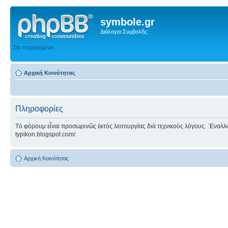
symbole.gr
Διάλογοι Συμβολῆς
Στο περιεχόμενο
Αρχική Κοινότητας
Πληροφορίες
Τὸ φόρουμ εἶναι προσωρινῶς ἐκτὸς λειτουργίας διὰ τεχνικοὺς λόγους. ᾿Εναλλακτ
typikon.blogspot.com/
Αρχική Κοινότητας