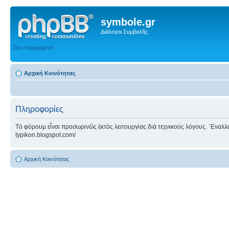
symbole.gr
Διάλογοι Συμβολῆς
Στο περιεχόμενο
Αρχική Κοινότητας
Πληροφορίες
Τὸ φόρουμ εἶναι προσωρινῶς ἐκτὸς λειτουργίας διὰ τεχνικοὺς λόγους. ᾿Εναλλακτ
typikon.blogspot.com/
Αρχική Κοινότητας