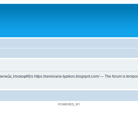
ικῶς ἐπισκεφθῆτε https://seminaria-typikon.blogspot.com/ — The forum is temporarily
POWERED_BY