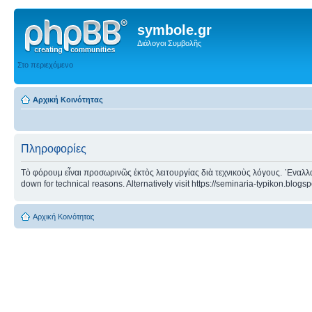
symbole.gr
Διάλογοι Συμβολῆς
Στο περιεχόμενο
Αρχική Κοινότητας
Πληροφορίες
Τὸ φόρουμ εἶναι προσωρινῶς ἐκτὸς λειτουργίας διὰ τεχνικοὺς λόγους. ᾿Εναλλα
down for technical reasons. Alternatively visit https://seminaria-typikon.blogs
Αρχική Κοινότητας