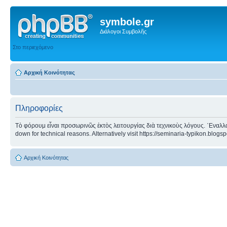
symbole.gr
Διάλογοι Συμβολῆς
Στο περιεχόμενο
Αρχική Κοινότητας
Πληροφορίες
Τὸ φόρουμ εἶναι προσωρινῶς ἐκτὸς λειτουργίας διὰ τεχνικοὺς λόγους. ᾿Εναλλα
down for technical reasons. Alternatively visit https://seminaria-typikon.blogs
Αρχική Κοινότητας