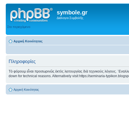
symbole.gr
Διάλογοι Συμβολῆς
Στο περιεχόμενο
Αρχική Κοινότητας
Πληροφορίες
Τὸ φόρουμ εἶναι προσωρινῶς ἐκτὸς λειτουργίας διὰ τεχνικοὺς λόγους. ᾿Εναλλα
down for technical reasons. Alternatively visit https://seminaria-typikon.blogs
Αρχική Κοινότητας