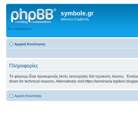
symbole.gr
Διάλογοι Συμβολῆς
Στο περιεχόμενο
Αρχική Κοινότητας
Πληροφορίες
Τὸ φόρουμ εἶναι προσωρινῶς ἐκτὸς λειτουργίας διὰ τεχνικοὺς λόγους. ᾿Εναλλα
down for technical reasons. Alternatively visit https://seminaria-typikon.blogs
Αρχική Κοινότητας