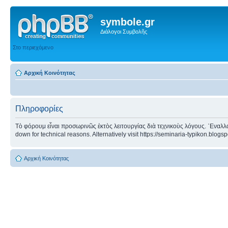
symbole.gr
Διάλογοι Συμβολῆς
Στο περιεχόμενο
Αρχική Κοινότητας
Πληροφορίες
Τὸ φόρουμ εἶναι προσωρινῶς ἐκτὸς λειτουργίας διὰ τεχνικοὺς λόγους. ᾿Εναλλα
down for technical reasons. Alternatively visit https://seminaria-typikon.blogs
Αρχική Κοινότητας