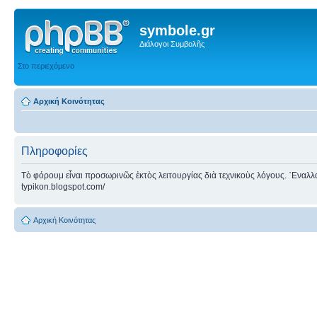
symbole.gr
Διάλογοι Συμβολῆς
Στο περιεχόμενο
Αρχική Κοινότητας
Πληροφορίες
Τὸ φόρουμ εἶναι προσωρινῶς ἐκτὸς λειτουργίας διὰ τεχνικοὺς λόγους. ᾿Εναλλακτ
typikon.blogspot.com/
Αρχική Κοινότητας