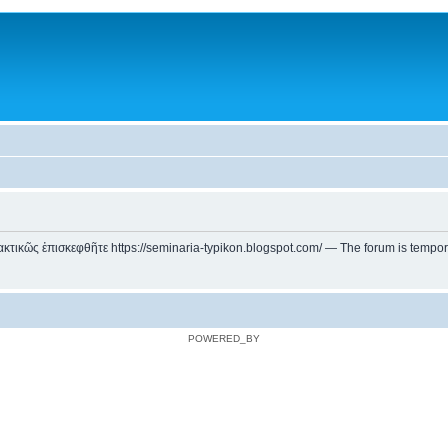
ικῶς ἐπισκεφθῆτε https://seminaria-typikon.blogspot.com/ — The forum is temporarily
POWERED_BY