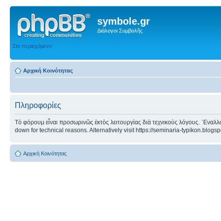
symbole.gr
Διάλογοι Συμβολῆς
Στο περιεχόμενο
Αρχική Κοινότητας
Πληροφορίες
Τὸ φόρουμ εἶναι προσωρινῶς ἐκτὸς λειτουργίας διὰ τεχνικοὺς λόγους. ᾿Εναλλα
down for technical reasons. Alternatively visit https://seminaria-typikon.blogs
Αρχική Κοινότητας