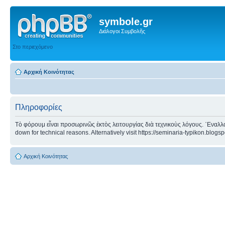
symbole.gr
Διάλογοι Συμβολῆς
Στο περιεχόμενο
Αρχική Κοινότητας
Πληροφορίες
Τὸ φόρουμ εἶναι προσωρινῶς ἐκτὸς λειτουργίας διὰ τεχνικοὺς λόγους. ᾿Εναλλα
down for technical reasons. Alternatively visit https://seminaria-typikon.blogs
Αρχική Κοινότητας