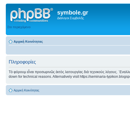
symbole.gr
Διάλογοι Συμβολῆς
Στο περιεχόμενο
Αρχική Κοινότητας
Πληροφορίες
Τὸ φόρουμ εἶναι προσωρινῶς ἐκτὸς λειτουργίας διὰ τεχνικοὺς λόγους. ᾿Εναλλα
down for technical reasons. Alternatively visit https://seminaria-typikon.blogs
Αρχική Κοινότητας