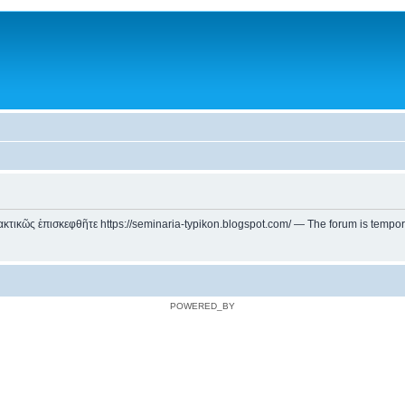
ικῶς ἐπισκεφθῆτε https://seminaria-typikon.blogspot.com/ — The forum is temporarily
POWERED_BY