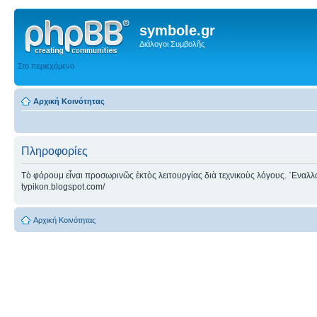
symbole.gr
Διάλογοι Συμβολῆς
Στο περιεχόμενο
Αρχική Κοινότητας
Πληροφορίες
Τὸ φόρουμ εἶναι προσωρινῶς ἐκτὸς λειτουργίας διὰ τεχνικοὺς λόγους. ᾿Εναλλακτ
typikon.blogspot.com/
Αρχική Κοινότητας