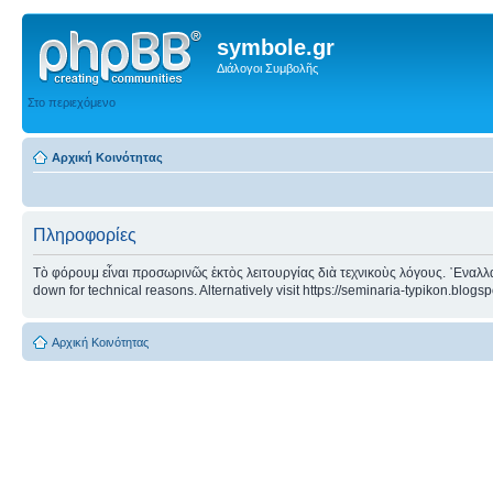
symbole.gr
Διάλογοι Συμβολῆς
Στο περιεχόμενο
Αρχική Κοινότητας
Πληροφορίες
Τὸ φόρουμ εἶναι προσωρινῶς ἐκτὸς λειτουργίας διὰ τεχνικοὺς λόγους. ᾿Εναλλα
down for technical reasons. Alternatively visit https://seminaria-typikon.blogs
Αρχική Κοινότητας