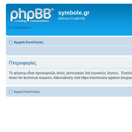
symbole.gr
Διάλογοι Συμβολῆς
Στο περιεχόμενο
Αρχική Κοινότητας
Πληροφορίες
Τὸ φόρουμ εἶναι προσωρινῶς ἐκτὸς λειτουργίας διὰ τεχνικοὺς λόγους. ᾿Εναλλα
down for technical reasons. Alternatively visit https://seminaria-typikon.blogs
Αρχική Κοινότητας