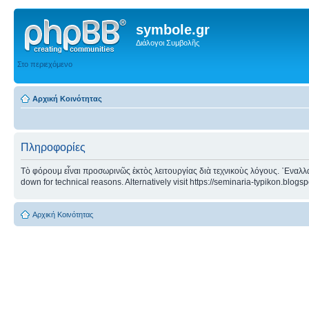
symbole.gr
Διάλογοι Συμβολῆς
Στο περιεχόμενο
Αρχική Κοινότητας
Πληροφορίες
Τὸ φόρουμ εἶναι προσωρινῶς ἐκτὸς λειτουργίας διὰ τεχνικοὺς λόγους. ᾿Εναλλα
down for technical reasons. Alternatively visit https://seminaria-typikon.blogs
Αρχική Κοινότητας