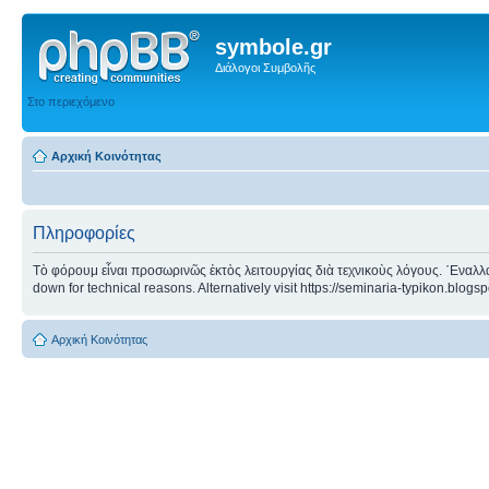
symbole.gr
Διάλογοι Συμβολῆς
Στο περιεχόμενο
Αρχική Κοινότητας
Πληροφορίες
Τὸ φόρουμ εἶναι προσωρινῶς ἐκτὸς λειτουργίας διὰ τεχνικοὺς λόγους. ᾿Εναλλα
down for technical reasons. Alternatively visit https://seminaria-typikon.blogs
Αρχική Κοινότητας