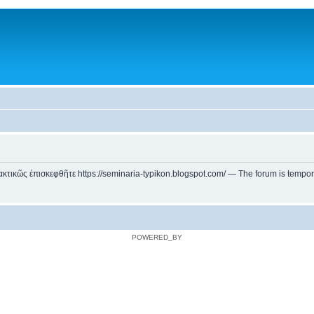
ικῶς ἐπισκεφθῆτε https://seminaria-typikon.blogspot.com/ — The forum is temporarily
POWERED_BY