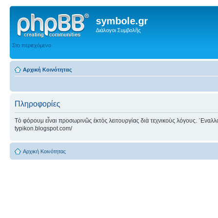
symbole.gr
Διάλογοι Συμβολῆς
Στο περιεχόμενο
Αρχική Κοινότητας
Πληροφορίες
Τὸ φόρουμ εἶναι προσωρινῶς ἐκτὸς λειτουργίας διὰ τεχνικοὺς λόγους. ᾿Εναλλακτ
typikon.blogspot.com/
Αρχική Κοινότητας