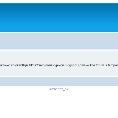
ικῶς ἐπισκεφθῆτε https://seminaria-typikon.blogspot.com/ — The forum is temporarily
POWERED_BY