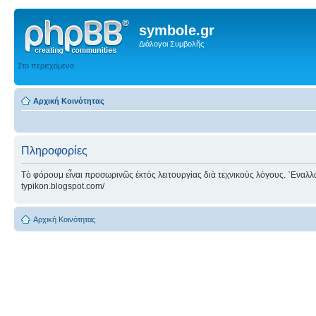
symbole.gr
Διάλογοι Συμβολῆς
Στο περιεχόμενο
Αρχική Κοινότητας
Πληροφορίες
Τὸ φόρουμ εἶναι προσωρινῶς ἐκτὸς λειτουργίας διὰ τεχνικοὺς λόγους. ᾿Εναλλακτ
typikon.blogspot.com/
Αρχική Κοινότητας