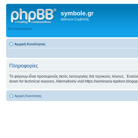
symbole.gr
Διάλογοι Συμβολῆς
Στο περιεχόμενο
Αρχική Κοινότητας
Πληροφορίες
Τὸ φόρουμ εἶναι προσωρινῶς ἐκτὸς λειτουργίας διὰ τεχνικοὺς λόγους. ᾿Εναλλα
down for technical reasons. Alternatively visit https://seminaria-typikon.blogs
Αρχική Κοινότητας