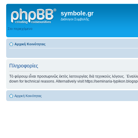
symbole.gr
Διάλογοι Συμβολῆς
Στο περιεχόμενο
Αρχική Κοινότητας
Πληροφορίες
Τὸ φόρουμ εἶναι προσωρινῶς ἐκτὸς λειτουργίας διὰ τεχνικοὺς λόγους. ᾿Εναλλα
down for technical reasons. Alternatively visit https://seminaria-typikon.blogs
Αρχική Κοινότητας