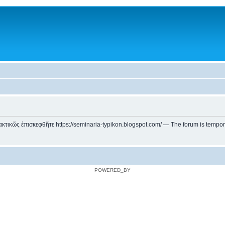
ικῶς ἐπισκεφθῆτε https://seminaria-typikon.blogspot.com/ — The forum is temporarily
POWERED_BY