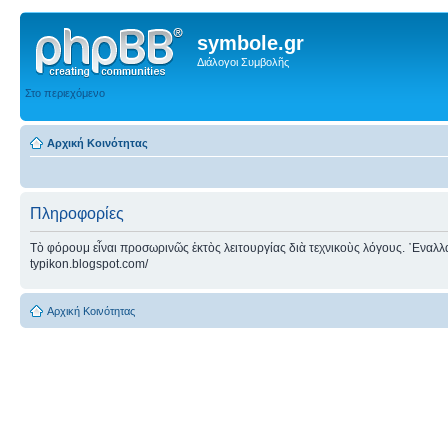
symbole.gr
Διάλογοι Συμβολῆς
Στο περιεχόμενο
Αρχική Κοινότητας
Πληροφορίες
Τὸ φόρουμ εἶναι προσωρινῶς ἐκτὸς λειτουργίας διὰ τεχνικοὺς λόγους. ᾿Εναλλακτ
typikon.blogspot.com/
Αρχική Κοινότητας