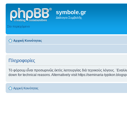
symbole.gr
Διάλογοι Συμβολῆς
Στο περιεχόμενο
Αρχική Κοινότητας
Πληροφορίες
Τὸ φόρουμ εἶναι προσωρινῶς ἐκτὸς λειτουργίας διὰ τεχνικοὺς λόγους. ᾿Εναλλα
down for technical reasons. Alternatively visit https://seminaria-typikon.blogs
Αρχική Κοινότητας