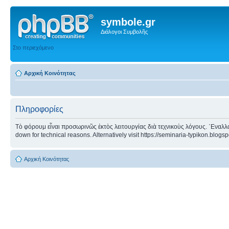
symbole.gr
Διάλογοι Συμβολῆς
Στο περιεχόμενο
Αρχική Κοινότητας
Πληροφορίες
Τὸ φόρουμ εἶναι προσωρινῶς ἐκτὸς λειτουργίας διὰ τεχνικοὺς λόγους. ᾿Εναλλα
down for technical reasons. Alternatively visit https://seminaria-typikon.blogs
Αρχική Κοινότητας