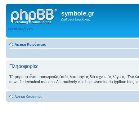
symbole.gr
Διάλογοι Συμβολῆς
Στο περιεχόμενο
Αρχική Κοινότητας
Πληροφορίες
Τὸ φόρουμ εἶναι προσωρινῶς ἐκτὸς λειτουργίας διὰ τεχνικοὺς λόγους. ᾿Εναλλα
down for technical reasons. Alternatively visit https://seminaria-typikon.blogs
Αρχική Κοινότητας