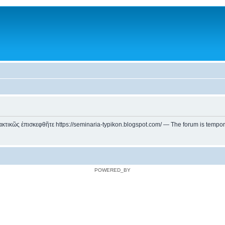
ικῶς ἐπισκεφθῆτε https://seminaria-typikon.blogspot.com/ — The forum is temporarily
POWERED_BY