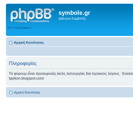
symbole.gr
Διάλογοι Συμβολῆς
Στο περιεχόμενο
Αρχική Κοινότητας
Πληροφορίες
Τὸ φόρουμ εἶναι προσωρινῶς ἐκτὸς λειτουργίας διὰ τεχνικοὺς λόγους. ᾿Εναλλακτ
typikon.blogspot.com/
Αρχική Κοινότητας