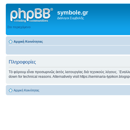
symbole.gr
Διάλογοι Συμβολῆς
Στο περιεχόμενο
Αρχική Κοινότητας
Πληροφορίες
Τὸ φόρουμ εἶναι προσωρινῶς ἐκτὸς λειτουργίας διὰ τεχνικοὺς λόγους. ᾿Εναλλα
down for technical reasons. Alternatively visit https://seminaria-typikon.blogs
Αρχική Κοινότητας