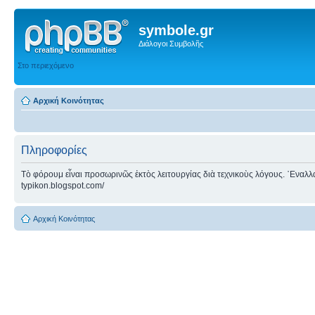
symbole.gr
Διάλογοι Συμβολῆς
Στο περιεχόμενο
Αρχική Κοινότητας
Πληροφορίες
Τὸ φόρουμ εἶναι προσωρινῶς ἐκτὸς λειτουργίας διὰ τεχνικοὺς λόγους. ᾿Εναλλακτ
typikon.blogspot.com/
Αρχική Κοινότητας