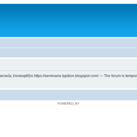
ικῶς ἐπισκεφθῆτε https://seminaria-typikon.blogspot.com/ — The forum is temporarily
POWERED_BY