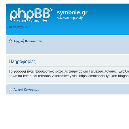
symbole.gr
Διάλογοι Συμβολῆς
Στο περιεχόμενο
Αρχική Κοινότητας
Πληροφορίες
Τὸ φόρουμ εἶναι προσωρινῶς ἐκτὸς λειτουργίας διὰ τεχνικοὺς λόγους. ᾿Εναλλα
down for technical reasons. Alternatively visit https://seminaria-typikon.blogs
Αρχική Κοινότητας