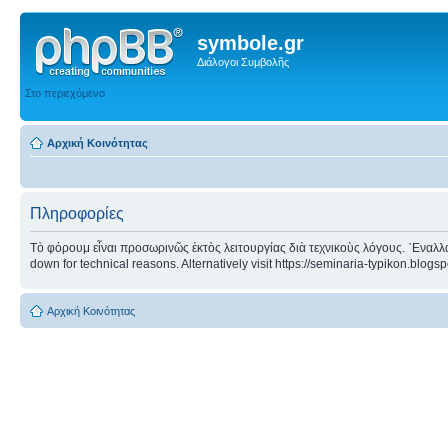
symbole.gr
Διάλογοι Συμβολῆς
Στο περιεχόμενο
Αρχική Κοινότητας
Πληροφορίες
Τὸ φόρουμ εἶναι προσωρινῶς ἐκτὸς λειτουργίας διὰ τεχνικοὺς λόγους. ᾿Εναλλα
down for technical reasons. Alternatively visit https://seminaria-typikon.blogs
Αρχική Κοινότητας