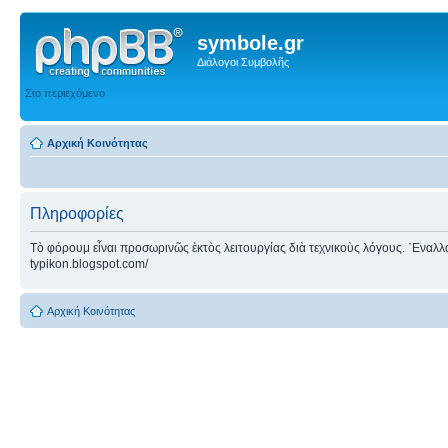
symbole.gr
Διάλογοι Συμβολῆς
Στο περιεχόμενο
Αρχική Κοινότητας
Πληροφορίες
Τὸ φόρουμ εἶναι προσωρινῶς ἐκτὸς λειτουργίας διὰ τεχνικοὺς λόγους. ᾿Εναλλακτ
typikon.blogspot.com/
Αρχική Κοινότητας