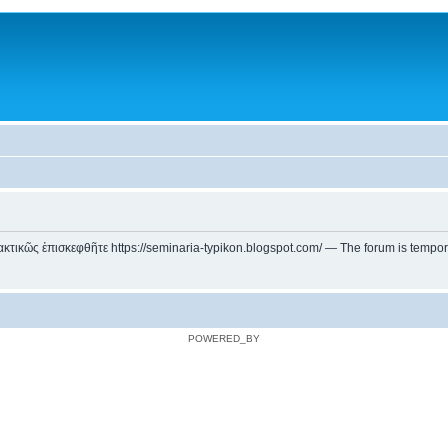
ικῶς ἐπισκεφθῆτε https://seminaria-typikon.blogspot.com/ — The forum is temporarily
POWERED_BY