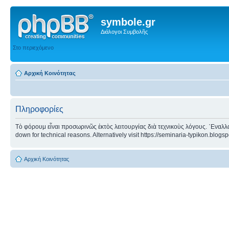
symbole.gr
Διάλογοι Συμβολῆς
Στο περιεχόμενο
Αρχική Κοινότητας
Πληροφορίες
Τὸ φόρουμ εἶναι προσωρινῶς ἐκτὸς λειτουργίας διὰ τεχνικοὺς λόγους. ᾿Εναλλα
down for technical reasons. Alternatively visit https://seminaria-typikon.blogs
Αρχική Κοινότητας