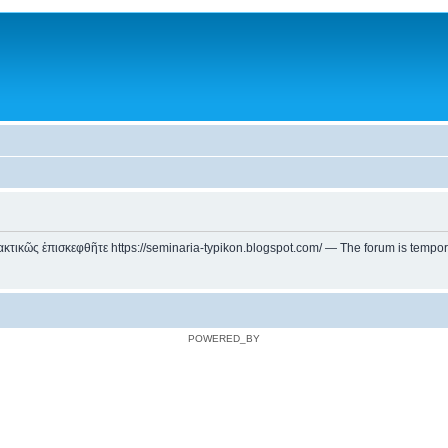
ικῶς ἐπισκεφθῆτε https://seminaria-typikon.blogspot.com/ — The forum is temporarily
POWERED_BY