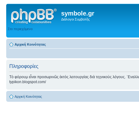
symbole.gr
Διάλογοι Συμβολῆς
Στο περιεχόμενο
Αρχική Κοινότητας
Πληροφορίες
Τὸ φόρουμ εἶναι προσωρινῶς ἐκτὸς λειτουργίας διὰ τεχνικοὺς λόγους. ᾿Εναλλακτ
typikon.blogspot.com/
Αρχική Κοινότητας