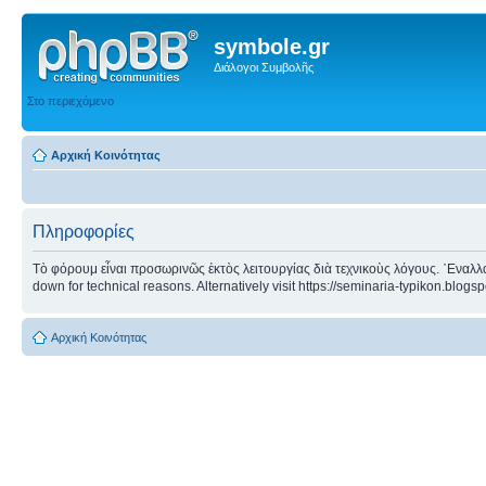
symbole.gr
Διάλογοι Συμβολῆς
Στο περιεχόμενο
Αρχική Κοινότητας
Πληροφορίες
Τὸ φόρουμ εἶναι προσωρινῶς ἐκτὸς λειτουργίας διὰ τεχνικοὺς λόγους. ᾿Εναλλα
down for technical reasons. Alternatively visit https://seminaria-typikon.blogs
Αρχική Κοινότητας